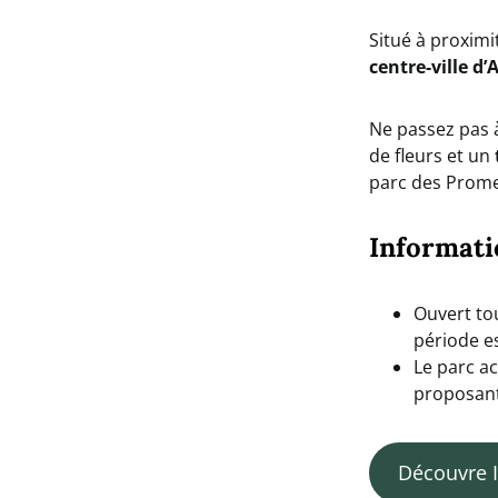
Situé à proximit
centre-ville d’
Ne passez pas à
de fleurs et un
parc des Prom
Informati
Ouvert tou
période es
Le parc a
proposant
Découvre I