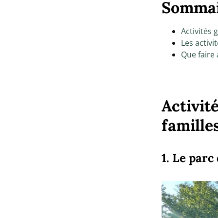
Sommai
Activités 
Les activi
Que faire
Activit
famille
1. Le par