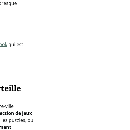
 presque
ook
qui est
teille
e-ville
ection de jeux
 les puzzles, ou
ement