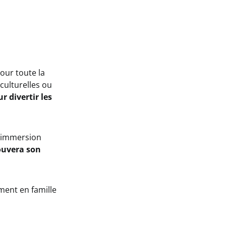
our toute la
 culturelles ou
r divertir les
l’immersion
ouvera son
ment en famille