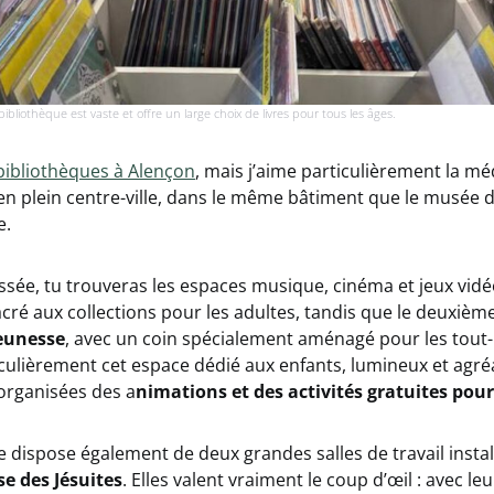
ibliothèque est vaste et offre un large choix de livres pour tous les âges.
bibliothèques à Alençon
, mais j’aime particulièrement la m
 en plein centre-ville, dans le même bâtiment que le musée 
e.
sée, tu trouveras les espaces musique, cinéma et jeux vidé
cré aux collections pour les adultes, tandis que le deuxième
jeunesse
, avec un coin spécialement aménagé pour les tout-
iculièrement cet espace dédié aux enfants, lumineux et agré
organisées des a
nimations et des activités gratuites pour 
 dispose également de deux grandes salles de travail insta
se des Jésuites
. Elles valent vraiment le coup d’œil : avec 