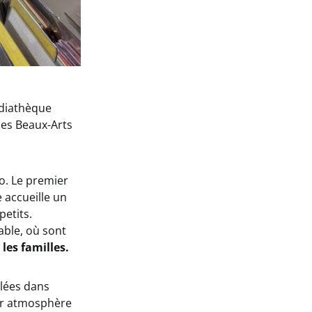
édiathèque
des Beaux-Arts
o. Le premier
 accueille un
petits.
able, où sont
les familles.
llées dans
leur atmosphère