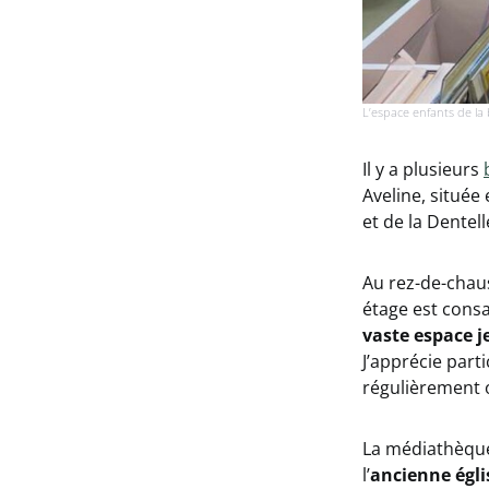
L’espace enfants de la b
Il y a plusieurs
Aveline, située
et de la Dentell
Au rez-de-chaus
étage est consa
vaste espace 
J’apprécie part
régulièrement 
La médiathèque
l’
ancienne égli