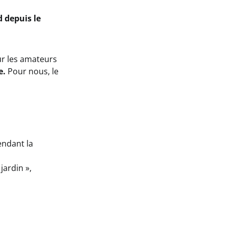
d depuis le
ur les amateurs
e.
Pour nous, le
endant la
jardin »,